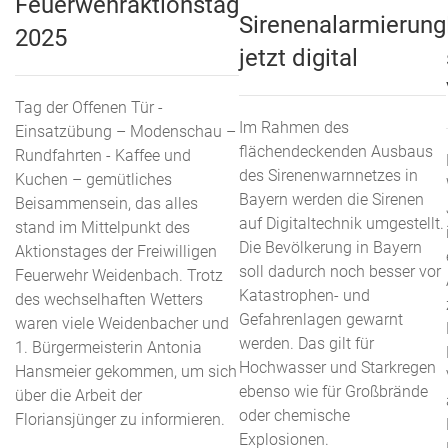
Feuerwehraktionstag
Sirenenalarmierung
2025
jetzt digital
Tag der Offenen Tür -
Im Rahmen des
Einsatzübung – Modenschau –
flächendeckenden Ausbaus
Rundfahrten - Kaffee und
des Sirenenwarnnetzes in
Kuchen – gemütliches
Bayern werden die Sirenen
Beisammensein, das alles
auf Digitaltechnik umgestellt.
stand im Mittelpunkt des
Die Bevölkerung in Bayern
Aktionstages der Freiwilligen
soll dadurch noch besser vor
Feuerwehr Weidenbach. Trotz
Katastrophen- und
des wechselhaften Wetters
Gefahrenlagen gewarnt
waren viele Weidenbacher und
werden. Das gilt für
1. Bürgermeisterin Antonia
Hochwasser und Starkregen
Hansmeier gekommen, um sich
ebenso wie für Großbrände
über die Arbeit der
oder chemische
Floriansjünger zu informieren.
Explosionen.