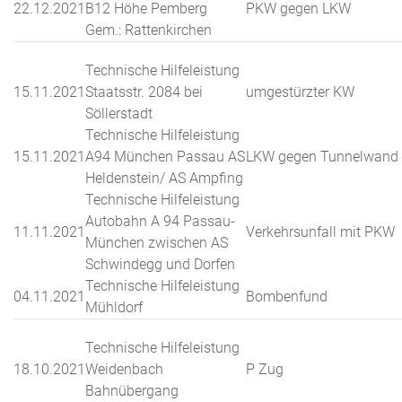
22.12.2021
B12 Höhe Pemberg
PKW gegen LKW
Gem.: Rattenkirchen
Technische Hilfeleistung
15.11.2021
Staatsstr. 2084 bei
umgestürzter KW
Söllerstadt
Technische Hilfeleistung
15.11.2021
A94 München Passau AS
LKW gegen Tunnelwand
Heldenstein/ AS Ampfing
Technische Hilfeleistung
Autobahn A 94 Passau-
11.11.2021
Verkehrsunfall mit PKW
München zwischen AS
Schwindegg und Dorfen
Technische Hilfeleistung
04.11.2021
Bombenfund
Mühldorf
Technische Hilfeleistung
18.10.2021
Weidenbach
P Zug
Bahnübergang