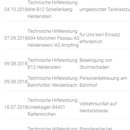
Technische Hilfeleistung
04.10.2018
Alte B12 Schellenberg-
umgestürzter Tanklastz
Heldenstein
Technische Hilfeleistung
für Uns kein Einsatz
07.09.2018
A94 München Passau AS
erforderlich
Heldenstein/ AS Ampfing
Technische Hilfeleistung
Beseitigung von
09.08.2018
B12 Heldenstein
Sturmschäden
Technische Hilfeleistung
Personenbetreuung am
09.08.2018
Bahnhofstr. Weidenbach
Bahnhof
Technische Hilfeleistung
Verkehrsunfall auf
16.07.2018
Unterkagen 84431
Isentalstrasse
Rattenkirchen
Technische Hilfeleistung
Brandwache bei