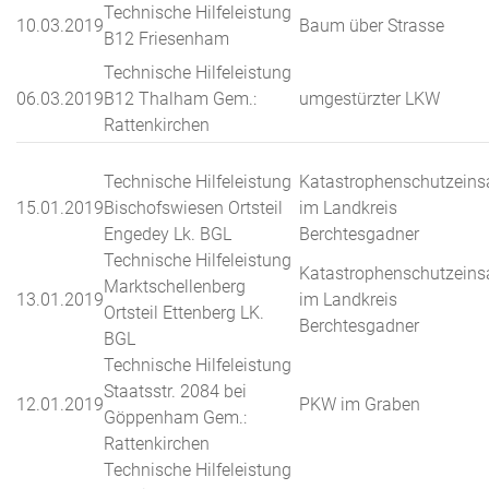
Technische Hilfeleistung
10.03.2019
Baum über Strasse
B12 Friesenham
Technische Hilfeleistung
06.03.2019
B12 Thalham Gem.:
umgestürzter LKW
Rattenkirchen
Technische Hilfeleistung
Katastrophenschutzeins
15.01.2019
Bischofswiesen Ortsteil
im Landkreis
Engedey Lk. BGL
Berchtesgadner
Technische Hilfeleistung
Katastrophenschutzeins
Marktschellenberg
13.01.2019
im Landkreis
Ortsteil Ettenberg LK.
Berchtesgadner
BGL
Technische Hilfeleistung
Staatsstr. 2084 bei
12.01.2019
PKW im Graben
Göppenham Gem.:
Rattenkirchen
Technische Hilfeleistung