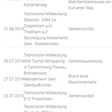
Mehrfamilienhauses am
Kühamerweg
Kühamer Weg.
Technische Hilfeleistung
Staatsstr. 2084 zw.
Ziegelsham und
01.08.2014
Verkehrsunfall
Thallham auf
Abzweigung Moosmühle
Gem.: Rattenkirchen
Technische Hilfeleistung
30.07.2014
A94 Tunnel Wimpasing
Verkehrsausleitung
in Fahrtrichtung Passau
Brandeinsatz
Brand einer
27.07.2014
Wendenheim Gem.:
Maschinenhalle
Obertaufkirchen
Technische Hilfeleistung
23.07.2014
Verkehrsunfall
B12 Friesenham
Technische Hilfeleistung