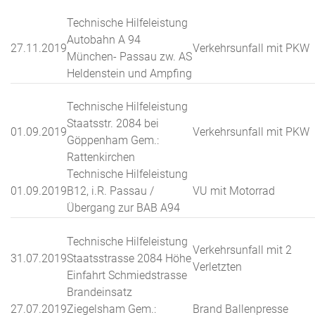
Technische Hilfeleistung
Autobahn A 94
27.11.2019
Verkehrsunfall mit PKW
München- Passau zw. AS
Heldenstein und Ampfing
Technische Hilfeleistung
Staatsstr. 2084 bei
01.09.2019
Verkehrsunfall mit PKW
Göppenham Gem.:
Rattenkirchen
Technische Hilfeleistung
01.09.2019
B12, i.R. Passau /
VU mit Motorrad
Übergang zur BAB A94
Technische Hilfeleistung
Verkehrsunfall mit 2
31.07.2019
Staatsstrasse 2084 Höhe
Verletzten
Einfahrt Schmiedstrasse
Brandeinsatz
27.07.2019
Ziegelsham Gem.:
Brand Ballenpresse