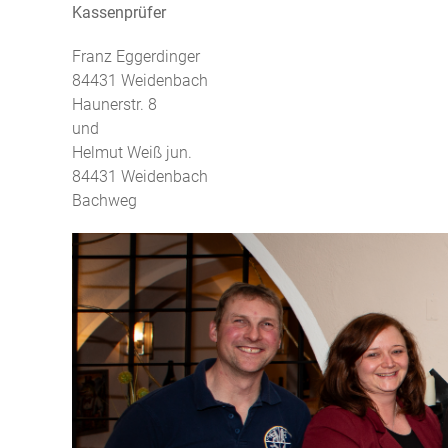
Kassenprüfer
Franz Eggerdinger
84431 Weidenbach
Haunerstr. 8
und
Helmut Weiß jun.
84431 Weidenbach
Bachweg