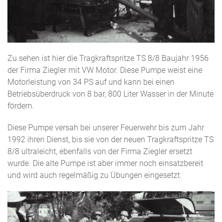
Zu sehen ist hier die Tragkraftspritze TS 8/8 Baujahr 1956
der Firma Ziegler mit VW Motor. Diese Pumpe weist eine
Motorleistung von 34 PS auf und kann bei einen
Betriebsüberdruck von 8 bar, 800 Liter Wasser in der Minute
fördern.
Diese Pumpe versah bei unserer Feuerwehr bis zum Jahr
1992 ihren Dienst, bis sie von der neuen Tragkraftspritze TS
8/8 ultraleicht, ebenfalls von der Firma Ziegler ersetzt
wurde. Die alte Pumpe ist aber immer noch einsatzbereit
und wird auch regelmäßig zu Übungen eingesetzt.