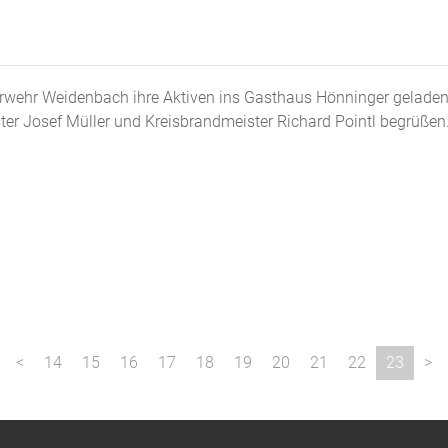
uerwehr Weidenbach ihre Aktiven ins Gasthaus Hönninger gelad
er Josef Müller und Kreisbrandmeister Richard Pointl begrüßen
14
15
16
17
18
19
20
21
22
23