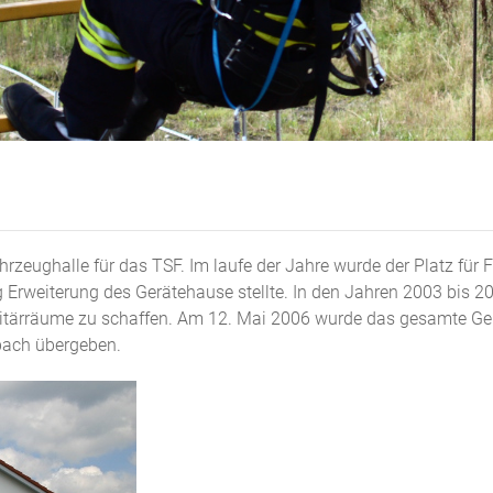
zeughalle für das TSF. Im laufe der Jahre wurde der Platz für
 Erweiterung des Gerätehause stellte. In den Jahren 2003 bis 
Sanitärräume zu schaffen. Am 12. Mai 2006 wurde das gesamte 
bach übergeben.