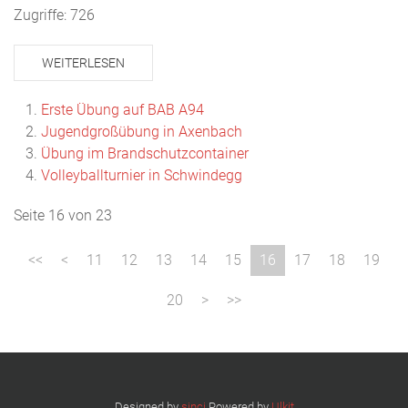
Zugriffe: 726
WEITERLESEN
Erste Übung auf BAB A94
Jugendgroßübung in Axenbach
Übung im Brandschutzcontainer
Volleyballturnier in Schwindegg
Seite 16 von 23
11
12
13
14
15
16
17
18
19
20
Designed by
sinci
Powered by
Ulkit