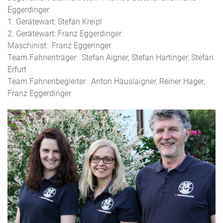
Eggerdinger
1. Gerätewart: Stefan Kreipl
2. Gerätewart: Franz Eggerdinger
Maschinist: Franz Eggeringer
Team Fahnenträger: Stefan Aigner, Stefan Hartinger, Stefan
Erfurt
Team Fahnenbegleiter: Anton Häuslaigner, Reiner Hager,
Franz Eggerdinger