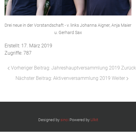
Drei neue in der Vorstandschaft - v. links Johanna Aigner, Anja Maier
u. Gerhard Sax
Erstellt: 17. März 2019
Zugriffe: 787
Vorheriger Beitrag: Jahreshauptversammlung 2019
Zurück
Nächster Beitrag: Aktivenversammlung 2019
Weiter
Designed by
sinci
Powered by
Ulkit