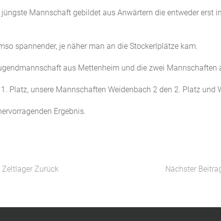
üngste Mannschaft gebildet aus Anwärtern die entweder erst im 
so spannender, je näher man an die Stockerlplätze kam.
ie Jugendmannschaft aus Mettenheim und die zwei Mannschaften
1. Platz, unsere Mannschaften Weidenbach 2 den 2. Platz und 
hervorragenden Ergebnis.
 Zeltlager
Zurück
Nächster Beitr