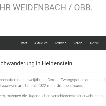
HR WEIDENBACH / OBB.
Start
Aktuelles
Termine
Verein
Aktive
uchwanderung in Heldenstein
annschaften nach zweijähriger Corona Zwangspause an der Lös
Feuerwehr am 17. Juli 2022 mit 3 Gruppen freuen.
erb, mussten die Jugendlichen verschiedenste feuerwehrtechnisc