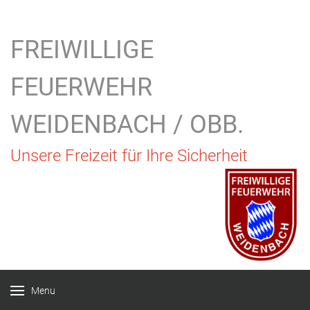
Vorheriges
Vorheriger
Nächstes
Nächstes
Jahr
Monat
Jahr
Monat
FREIWILLIGE
FEUERWEHR
WEIDENBACH / OBB.
Unsere Freizeit für Ihre Sicherheit
Menu